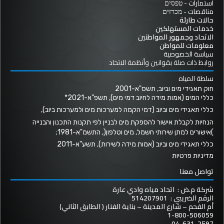
استمارات - טפסים
مناقصات - מכרזים
حالات طارئة
خدمات المستهلكين
الاتحاد وجمهور المواطنين
معلومات للمواطن
سياسة الخصوصية
روابط ذات صلة بقوانين وأنظمة الاتحاد
سلطة المياه
חוק תאגידי מים וביוב, תשס"א-2001
כללי המים (אמות מידה לחיוב דמי מים), תשפ"א-2021*
כללי תאגידי מים וביוב (דמי הקמה למערכות מים ולמערכות ביוב),
הנחיות לקבלת אישור להספקת מים לבניין לפי תקנות התכנון והבנייה
)אישורים למתן שירותי חשמל, מים וטלפון(, התשמ"א-1981;
כללי תאגידי מים וביוב (אמות מידה לשירות), תשע"א-2011
מדיניות פרטיות
تواصل معنا
شركة م.ض : اتحاد مياه وادي عارة
الرقم الضريبي : 514207901
أم الفحم – شارع المدينة – بناية الفنار ( الطابق الثاني)
1-800-506059
04-631-2597